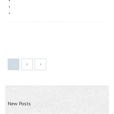
1
2
New Posts