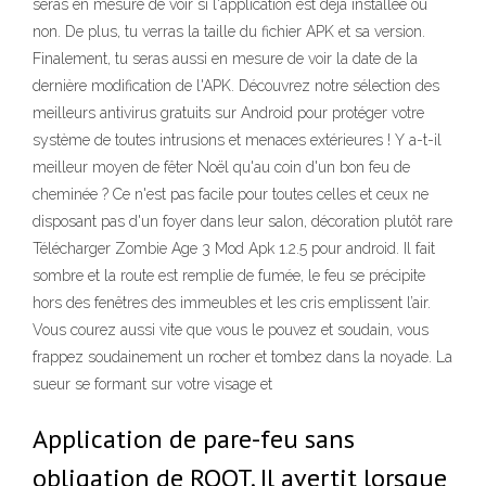
seras en mesure de voir si l'application est déjà installée ou
non. De plus, tu verras la taille du fichier APK et sa version.
Finalement, tu seras aussi en mesure de voir la date de la
dernière modification de l'APK. Découvrez notre sélection des
meilleurs antivirus gratuits sur Android pour protéger votre
système de toutes intrusions et menaces extérieures ! Y a-t-il
meilleur moyen de fêter Noël qu'au coin d'un bon feu de
cheminée ? Ce n'est pas facile pour toutes celles et ceux ne
disposant pas d'un foyer dans leur salon, décoration plutôt rare
Télécharger Zombie Age 3 Mod Apk 1.2.5 pour android. Il fait
sombre et la route est remplie de fumée, le feu se précipite
hors des fenêtres des immeubles et les cris emplissent l’air.
Vous courez aussi vite que vous le pouvez et soudain, vous
frappez soudainement un rocher et tombez dans la noyade. La
sueur se formant sur votre visage et
Application de pare-feu sans
obligation de ROOT. Il avertit lorsque