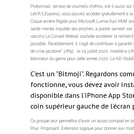
Protonmail, service de courriels chiffrés, est-il aussi s
LeVif/L’Express, vous pouvez accéder gratuitement à l
Coque arrière Rigide pour Microsoft Lumia 640 Motif sing
santé mental inquiète ses proches, a publié samedi soir
vaccins Le Conseil fédéral souhaite accélérer la recherch
possible. Parallèlement, il s'agit de contribuer à garan
de crise jacobine" 17h52 , le 24 juillet 2020, modifié à 17
téléviseur du genre pour cette année 2020. Le KD-65A8 
C'est un "Bitmoji". Regardons com
fonctionne, vous devez avoir insta
disponible dans l'iPhone App Stor
coin supérieur gauche de l'écran 
Ce groupe leur permettra d'avoir un accès complet en lect
Pour. Proposant. Extension logique pour donner aux modi