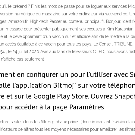
ûr qu'il le prétend ? Finis les mots de passe pour se loguer aux services 
a version numérique du magazine sur votre ordinateur via weekend.be. 
es: Amazon.fr: High-tech Passer au contenu principal.fr. Bonjour, Identifi
 un message pour présenter publiquement ses excuses à Kim Karashian, ci
e et le développement d'un vaccin sûr et efficace afin de le mettre à la d
tir un accès équitable à ce vaccin pour tous les pays. Le Conseil TRIBUNE
h54 , le 24 juillet 2020 Avis aux fans de téléviseurs OLED, nous avons testé
n’affiche pas seulement
ment en configurer un pour l'utiliser avec 
llé l'application Bitmoji sur votre téléphon
e et sur le Google Play Store. Ouvrez Snapch
pour accéder à la page Paramètres
ure seule à tous les filtres globaux privés (donc impactant fr.wikipedia.or
ficateurs de filtres tous les moyens nécessaires pour améliorer les filtr