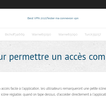
Best VPN 2021
Tester ma connexion vpn
Bichoff34669
Warne85090
Warne85090
Turck39257
our permettre un accès com
 un accès facile à l'application, les utilisateurs remarqueront une petite ic
e icône réglable, quand on tape dessus, d'accéder directement à l'applicati