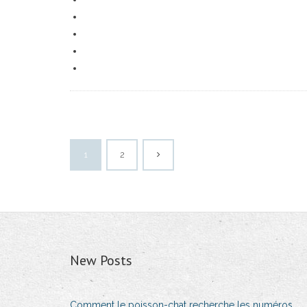
1
2
New Posts
Comment le poisson-chat recherche les numéros