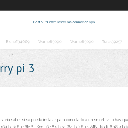
Best VPN 2021
Tester ma connexion vpn
Bichoff34669
Warne85090
Warne85090
Turck39257
rry pi 3
aria saber si se puede instalar para conectarlo a un smart tv , o hay que
64 bits) 60.16MB . Kodi. 6 18.5 Leia (64-bit) 60.15MB . Kodi. 6 18.3 Lei