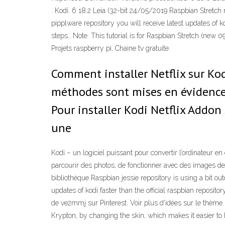
. Kodi. 6 18.2 Leia (32-bit 24/05/2019 Raspbian Stretch re
pipplware repository you will receive latest updates of kod
steps.. Note: This tutorial is for Raspbian Stretch (new 
Projets raspberry pi, Chaine tv gratuite.
Comment installer Netflix sur Kodi
méthodes sont mises en évidence c
Pour installer Kodi Netflix Addon 
une
Kodi – un logiciel puissant pour convertir l’ordinateur
parcourir des photos, de fonctionner avec des images de di
bibliothèque Raspbian jessie repository is using a bit out
updates of kodi faster than the official raspbian repositor
de ve2mmj sur Pinterest. Voir plus d'idées sur le thème D
Krypton, by changing the skin, which makes it easier to 