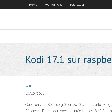
Home
Warne85090
Pust64194
Kodi 17.1 sur raspbe
author
10/10/2018
Questions sur Kodi. sergi61 en 2016 como usarlo. Me gust
Réponses. Demander. Versions précédentes. 6 18.6 Leia (