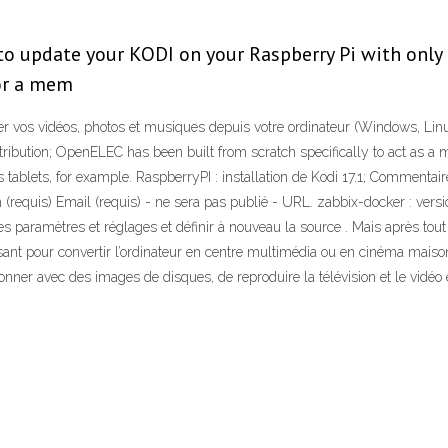
to update your KODI on your Raspberry Pi with only 
or a mem
ser vos vidéos, photos et musiques depuis votre ordinateur (Windows, Lin
tribution; OpenELEC has been built from scratch specifically to act as a m
 tablets, for example. RaspberryPI : installation de Kodi 17.1; Commentair
quis) Email (requis) - ne sera pas publié - URL. zabbix-docker : version 0.
es paramètres et réglages et définir à nouveau la source . Mais après tout 
ssant pour convertir l’ordinateur en centre multimédia ou en cinéma maison
ner avec des images de disques, de reproduire la télévision et le vidéo e