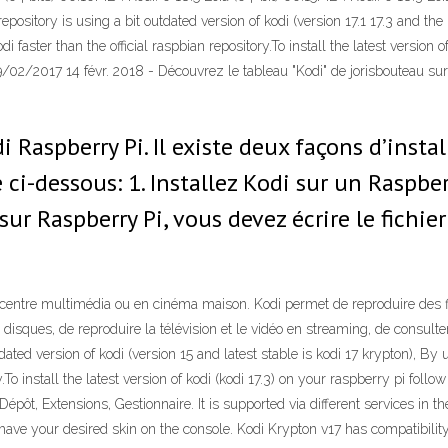
pository is using a bit outdated version of kodi (version 17.1 17.3 and the l
i faster than the official raspbian repository.To install the latest version 
09/02/2017 14 févr. 2018 - Découvrez le tableau "Kodi" de jorisbouteau sur 
 Raspberry Pi. Il existe deux façons d’insta
i-dessous: 1. Installez Kodi sur un Raspber
sur Raspberry Pi, vous devez écrire le fichie
 en centre multimédia ou en cinéma maison. Kodi permet de reproduire des 
sques, de reproduire la télévision et le vidéo en streaming, de consulter la
dated version of kodi (version 15 and latest stable is kodi 17 krypton), By 
y.To install the latest version of kodi (kodi 17.3) on your raspberry pi foll
épôt, Extensions, Gestionnaire. It is supported via different services in 
have your desired skin on the console. Kodi Krypton v17 has compatibility 