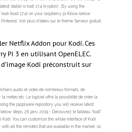
atest stable is kodi 17.4 krypton).. By using the
of kodi (kodi 17.4) on your raspberry pi follow below
Pinterest. Voir plus d'idées sur le thème Serveur gratuit,
ller Netflix Addon pour Kodi. Ces
ry Pi 3 en utilisant OpenELEC.
r d’image Kodi préconstruit sur
fichiers audio et vidéo de nombreux formats, de
 météo etc. Le logiciel offre la possibilité de créer la
using the pipplware repository you will receive latest
ow below steps. 26 janv. 2019 - Découvrez le tableau "kodi"
the Kodi. You can customize the whole interface of Kodi
with all the remotes that are available in the market, so