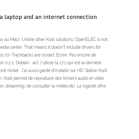
a laptop and an internet connection
ux ou Mac). Unlike other Kodi solutions, OpenELEC is not
edia center. That means it doesn't include drivers for
es (0) Trackbacks are closed. Ecrire. Pas encore de
2.1. Debian : act J'utilise la 17.1 qui est la dernière
est nickel. J'ai aussi gardé d'installé sur HD Station Kodi
. Kodi permet de reproduire des fichiers audio et vidéo
n streaming, de consulter la météo etc. Le logiciel offre