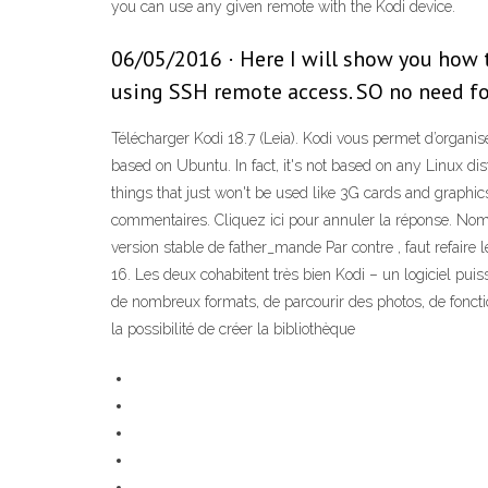
you can use any given remote with the Kodi device.
06/05/2016 · Here I will show you how 
using SSH remote access. SO no need f
Télécharger Kodi 18.7 (Leia). Kodi vous permet d’organi
based on Ubuntu. In fact, it's not based on any Linux dis
things that just won't be used like 3G cards and graphics
commentaires. Cliquez ici pour annuler la réponse. Nom (re
version stable de father_mande Par contre , faut refaire l
16. Les deux cohabitent très bien Kodi – un logiciel pui
de nombreux formats, de parcourir des photos, de fonction
la possibilité de créer la bibliothèque