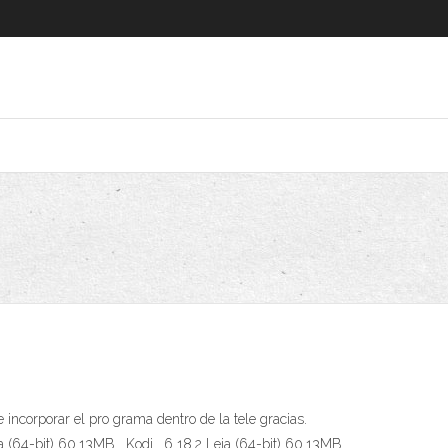
 incorporar el pro grama dentro de la tele gracias.
a (64-bit) 60.13MB . Kodi . 6 18.2 Leia (64-bit) 60.13MB