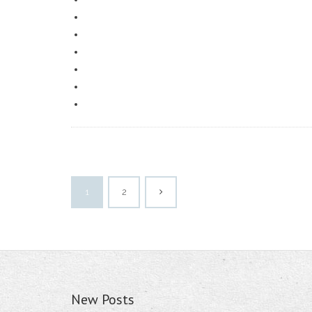
1
2
New Posts