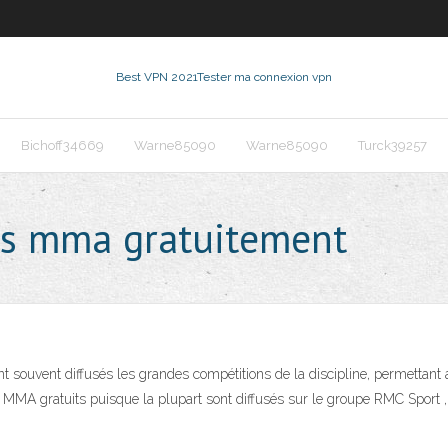
Best VPN 2021
Tester ma connexion vpn
Bichoff34669
Warne85090
Warne85090
Turck39257
ts mma gratuitement
souvent diffusés les grandes compétitions de la discipline, permettant au
ts MMA gratuits puisque la plupart sont diffusés sur le groupe RMC Sport 