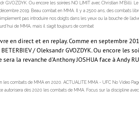
 GVOZDYK. Ou encore les soirées NO LIMIT avec Christian M'Billi. Le p
écembre 2019. Beau combat en MMA. Il y a 2500 ans, des combats libres 
mplement pas introduire nos doigts dans les yeux ou la bouche de l’adversa
ourd’hui de MMA, mais il s’agit toujours de combat
vre en direct et en replay. Comme en septembre 2019
BETERBIEV / Oleksandr GVOZDYK. Ou encore les soiré
e sera la revanche d'Anthony JOSHUA face à Andy RU
ra enfin les combats de MMA en 2020. ACTUALITE MMA - UFC No Video P
ance autorisera dès 2020 les combats de MMA. Focus sur la discipline avec