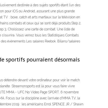
ivement destinée à des sujets sportifs étant l’un des
ion pour iOS ou Android, assurant une plus grande
t TV : boxe, catch et arts martiaux sur la télévision en
chains combats et ceux qui se sont déjà produits.Step 2,
tep 3, Choisissez une carte de combat. Une liste de
 s'ouvrira. Vous verrez tous les Statistiques Combats.
des évènements Les salaires Reebok. Bilans/salaires
de sportifs pourraient désormais
tendre devant votre ordinateur pour voir le match
lanète. Streamonsports est là pour vous faire vivre
ACTUALITE MMA - UFC No Video Page SPORT. 6 novembre
A. Focus sur la discipline avec l’arrivée d’MMA TV, la
septembre 2019 : les américains Errol SPENCE JR / Shawn