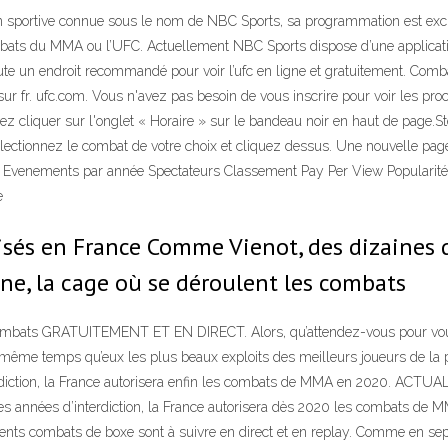
sportive connue sous le nom de NBC Sports, sa programmation est exclus
ombats du MMA ou l’UFC. Actuellement NBC Sports dispose d’une applicat
doute un endroit recommandé pour voir l’ufc en ligne et gratuitement. Comba
sur fr. ufc.com. Vous n'avez pas besoin de vous inscrire pour voir les pro
vez cliquer sur l'onglet « Horaire » sur le bandeau noir en haut de page.S
lectionnez le combat de votre choix et cliquez dessus. Une nouvelle page
 Evenements par année Spectateurs Classement Pay Per View Popularité 
e
lisés en France Comme Vienot, des dizaines 
one, la cage où se déroulent les combats
s GRATUITEMENT ET EN DIRECT. Alors, qu’attendez-vous pour vous dé
n même temps qu’eux les plus beaux exploits des meilleurs joueurs de la p
nterdiction, la France autorisera enfin les combats de MMA en 2020. 
 années d’interdiction, la France autorisera dès 2020 les combats de MM
llents combats de boxe sont à suivre en direct et en replay. Comme en 