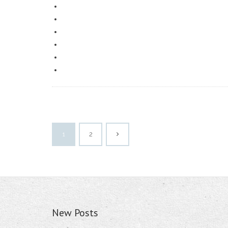
1
2
New Posts