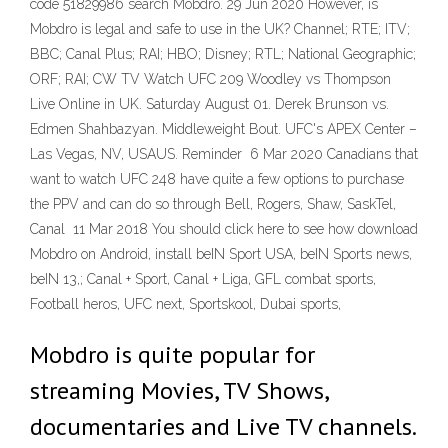
code 51829986 search Mobdro. 29 Jun 2020 However, is
Mobdro is legal and safe to use in the UK? Channel; RTE; ITV;
BBC; Canal Plus; RAI; HBO; Disney; RTL; National Geographic;
ORF; RAI; CW TV Watch UFC 209 Woodley vs Thompson
Live Online in UK. Saturday August 01. Derek Brunson vs.
Edmen Shahbazyan. Middleweight Bout. UFC's APEX Center –
Las Vegas, NV, USAUS. Reminder 6 Mar 2020 Canadians that
want to watch UFC 248 have quite a few options to purchase
the PPV and can do so through Bell, Rogers, Shaw, SaskTel,
Canal 11 Mar 2018 You should click here to see how download
Mobdro on Android, install beIN Sport USA, beIN Sports news,
beIN 13,; Canal + Sport, Canal + Liga, GFL combat sports,
Football heros, UFC next, Sportskool, Dubai sports,
Mobdro is quite popular for
streaming Movies, TV Shows,
documentaries and Live TV channels.