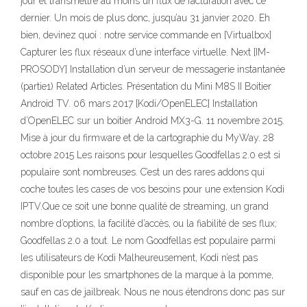
jour et transmettre au moins un flux de facturation avec ce
dernier. Un mois de plus donc, jusqu’au 31 janvier 2020. Eh
bien, devinez quoi : notre service commande en [Virtualbox]
Capturer les flux réseaux d’une interface virtuelle. Next [IM-
PROSODY] Installation d’un serveur de messagerie instantanée
(partie1) Related Articles. Présentation du Mini M8S II Boitier
Android TV. 06 mars 2017 [Kodi/OpenELEC] Installation
d’OpenELEC sur un boitier Android MX3-G. 11 novembre 2015.
Mise à jour du firmware et de la cartographie du MyWay. 28
octobre 2015 Les raisons pour lesquelles Goodfellas 2.0 est si
populaire sont nombreuses. C’est un des rares addons qui
coche toutes les cases de vos besoins pour une extension Kodi
IPTV.Que ce soit une bonne qualité de streaming, un grand
nombre d’options, la facilité d’accès, ou la fiabilité de ses flux;
Goodfellas 2.0 a tout. Le nom Goodfellas est populaire parmi
les utilisateurs de Kodi Malheureusement, Kodi n’est pas
disponible pour les smartphones de la marque à la pomme,
sauf en cas de jailbreak. Nous ne nous étendrons donc pas sur