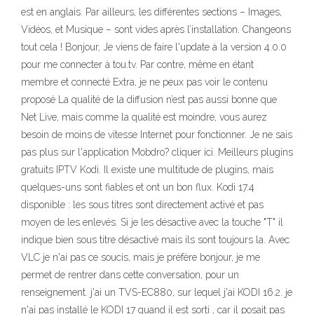
est en anglais. Par ailleurs, les différentes sections – Images,
Vidéos, et Musique – sont vides après l’installation. Changeons
tout cela ! Bonjour, Je viens de faire l'update à la version 4.0.0
pour me connecter à tou.tv. Par contre, même en étant
membre et connecté Extra, je ne peux pas voir le contenu
proposé La qualité de la diffusion n’est pas aussi bonne que
Net Live, mais comme la qualité est moindre, vous aurez
besoin de moins de vitesse Internet pour fonctionner. Je ne sais
pas plus sur l'application Mobdro? cliquer ici. Meilleurs plugins
gratuits IPTV Kodi. Il existe une multitude de plugins, mais
quelques-uns sont fiables et ont un bon flux. Kodi 17.4
disponible : les sous titres sont directement activé et pas
moyen de les enlevés. Si je les désactive avec la touche "T" il
indique bien sous titre désactivé mais ils sont toujours la. Avec
VLC je n'ai pas ce soucis, mais je préfère bonjour, je me
permet de rentrer dans cette conversation, pour un
renseignement. j'ai un TVS-EC880, sur lequel j'ai KODI 16.2. je
n'ai pas installé le KODI 17 quand il est sorti , car il posait pas