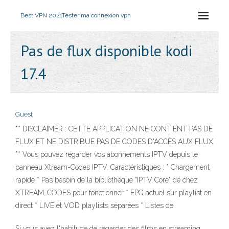
Best VPN 2021
Tester ma connexion vpn
Pas de flux disponible kodi
17.4
Guest
** DISCLAIMER : CETTE APPLICATION NE CONTIENT PAS DE
FLUX ET NE DISTRIBUE PAS DE CODES D'ACCÈS AUX FLUX
** Vous pouvez regarder vos abonnements IPTV depuis le
panneau Xtream-Codes IPTV. Caractéristiques : * Chargement
rapide * Pas besoin de la bibliothèque "IPTV Core" de chez
XTREAM-CODES pour fonctionner * EPG actuel sur playlist en
direct * LIVE et VOD playlists séparées * Listes de
Si vous avez l'habitude de regarder des films en streaming,