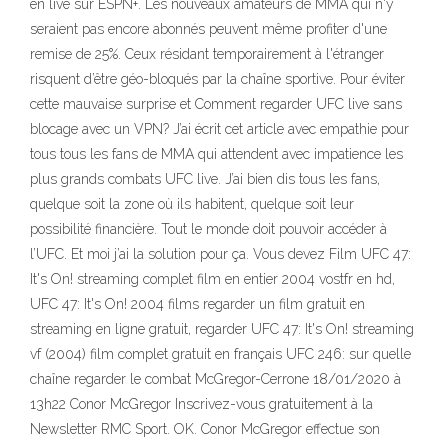
en live sur ESPN+. Les nouveaux amateurs de MMA qui n'y
seraient pas encore abonnés peuvent même profiter d'une
remise de 25%. Ceux résidant temporairement à l'étranger
risquent d’être géo-bloqués par la chaîne sportive. Pour éviter
cette mauvaise surprise et Comment regarder UFC live sans
blocage avec un VPN? J’ai écrit cet article avec empathie pour
tous tous les fans de MMA qui attendent avec impatience les
plus grands combats UFC live. J’ai bien dis tous les fans,
quelque soit la zone où ils habitent, quelque soit leur
possibilité financière. Tout le monde doit pouvoir accéder à
l’UFC. Et moi j’ai la solution pour ça. Vous devez Film UFC 47:
It's On! streaming complet film en entier 2004 vostfr en hd,
UFC 47: It's On! 2004 films regarder un film gratuit en
streaming en ligne gratuit, regarder UFC 47: It's On! streaming
vf (2004) film complet gratuit en français UFC 246: sur quelle
chaîne regarder le combat McGregor-Cerrone 18/01/2020 à
13h22 Conor McGregor Inscrivez-vous gratuitement à la
Newsletter RMC Sport. OK. Conor McGregor effectue son