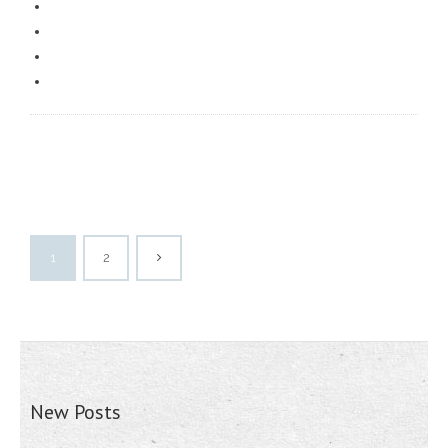
1
2
New Posts