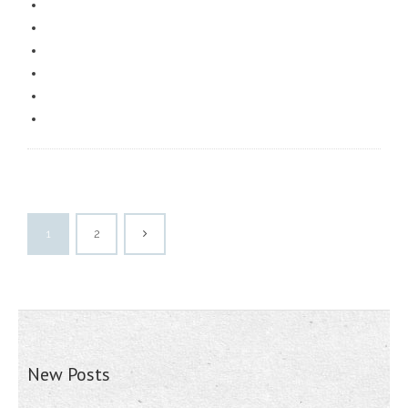
1
2
New Posts