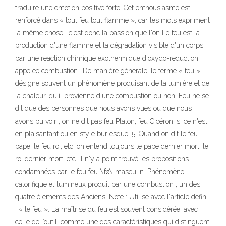
traduire une émotion positive forte. Cet enthousiasme est
renforcé dans « tout feu tout flamme », car les mots expriment
la même chose : c'est donc la passion que l'on Le feu est la
production d'une flamme et la dégradation visible d'un corps
par une réaction chimique exothermique d'oxydo-réduction
appelée combustion.. De manière générale, le terme « feu »
désigne souvent un phénomène produisant de la lumière et de
la chaleur, qu'il provienne d'une combustion ou non. Feu ne se
dit que des personnes que nous avons vues ou que nous
avons pu voir ; on ne dit pas feu Platon, feu Cicéron, si ce n'est
en plaisantant ou en style burlesque. 5. Quand on dit le feu
pape, le feu roi, etc. on entend toujours le pape dernier mort, le
roi dernier mort, etc. Il n'y a point trouvé les propositions
condamnées par le feu feu \fø\ masculin. Phénomène
calorifique et lumineux produit par une combustion ; un des
quatre éléments des Anciens. Note : Utilisé avec l'article défini
: « le feu ». La maîtrise du feu est souvent considérée, avec
celle de l’outil, comme une des caractéristiques qui distinguent